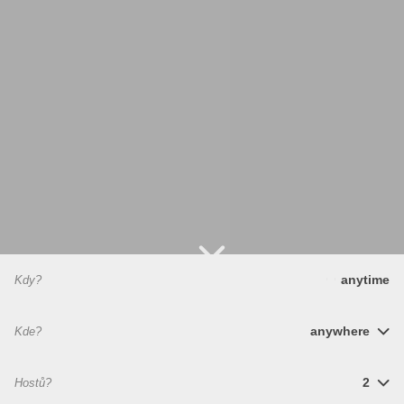
anytime
Kdy?
anywhere
Kde?
2
Hostů?